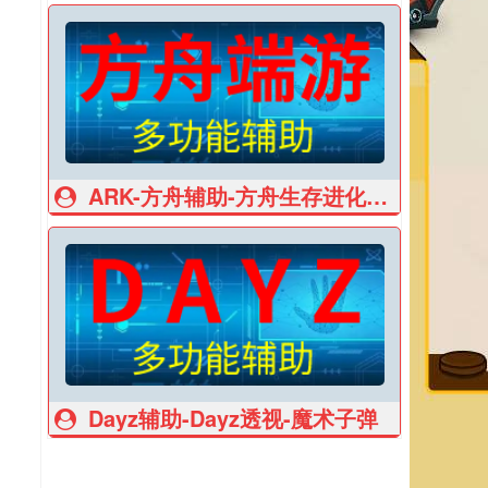
ARK-方舟辅助-方舟生存进化辅助
Dayz辅助-Dayz透视-魔术子弹