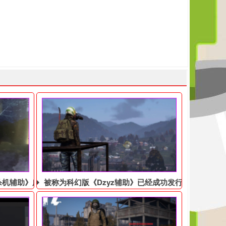
杀机辅助》广受好评
被称为科幻版《Dzyz辅助​》已经成功发行