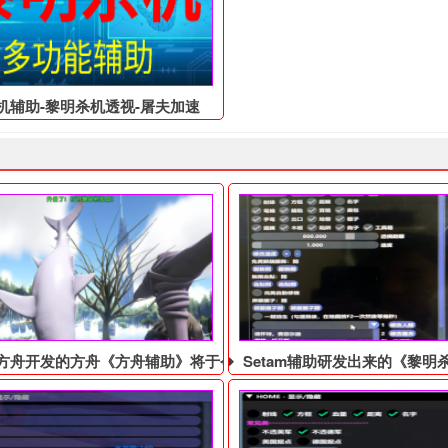
得玩家84%的好评
机辅助-黎明杀机透视-屠夫加速
方舟开发的方舟《方舟辅助​》将于今天在steam辅助上推出体验
Setam辅助研发出来的《黎明