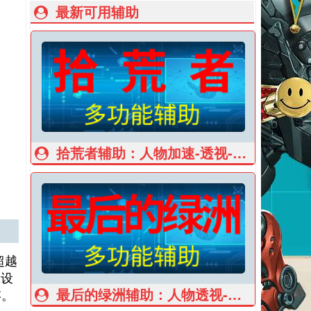
最新可用辅助
拾荒者辅助：人物加速-透视-子弹穿墙
超越
究设
最后的绿洲辅助：人物透视-商店领地透视
存。